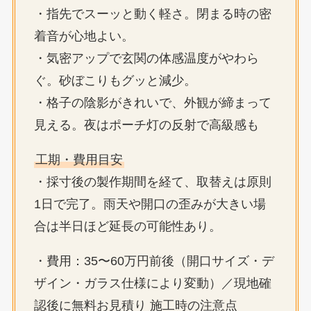
・指先でスーッと動く軽さ。閉まる時の密
着音が心地よい。
・気密アップで玄関の体感温度がやわら
ぐ。砂ぼこりもグッと減少。
・格子の陰影がきれいで、外観が締まって
見える。夜はポーチ灯の反射で高級感も
工期・費用目安
・採寸後の製作期間を経て、取替えは原則
1日で完了。雨天や開口の歪みが大きい場
合は半日ほど延長の可能性あり。
・費用：35〜60万円前後（開口サイズ・デ
ザイン・ガラス仕様により変動）／現地確
認後に無料お見積り 施工時の注意点