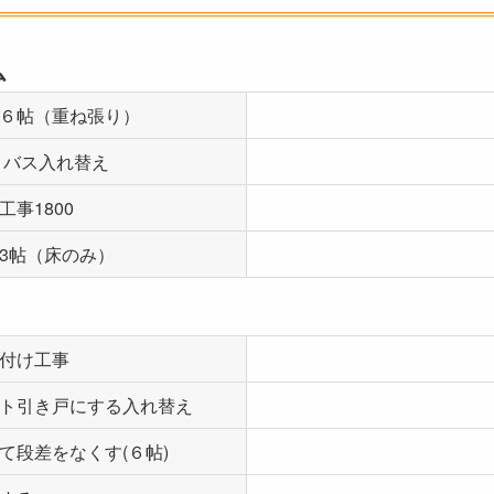
ム
６帖（重ね張り）
トバス入れ替え
事1800
3帖（床のみ）
付け工事
ト引き戸にする入れ替え
て段差をなくす(６帖)